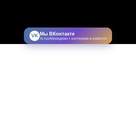
Мы ВКонтакте
VK
АстроМеридиан • эзотерика и новости