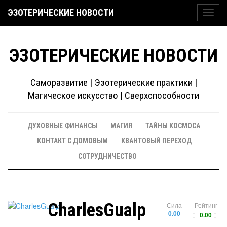
ЭЗОТЕРИЧЕСКИЕ НОВОСТИ
Toggl
navig
ЭЗОТЕРИЧЕСКИЕ НОВОСТИ
Саморазвитие | Эзотерические практики |
Магическое искусство | Сверхспособности
ДУХОВНЫЕ ФИНАНСЫ
МАГИЯ
ТАЙНЫ КОСМОСА
КОНТАКТ С ДОМОВЫМ
КВАНТОВЫЙ ПЕРЕХОД
СОТРУДНИЧЕСТВО
CharlesGualp
Сила
Рейтинг
0.00
0.00