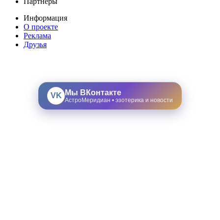
Партнеры
Информация
О проекте
Реклама
Друзья
Мы ВКонтакте
VK
АстроМеридиан • эзотерика и новости