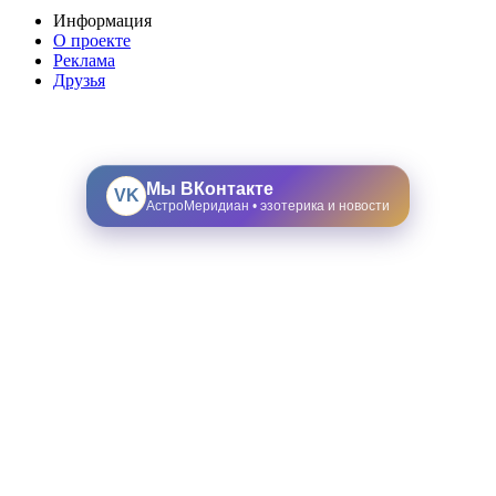
Информация
О проекте
Реклама
Друзья
Мы ВКонтакте
VK
АстроМеридиан • эзотерика и новости