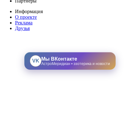
Партнеры
Информация
О проекте
Реклама
Друзья
Мы ВКонтакте
VK
АстроМеридиан • эзотерика и новости