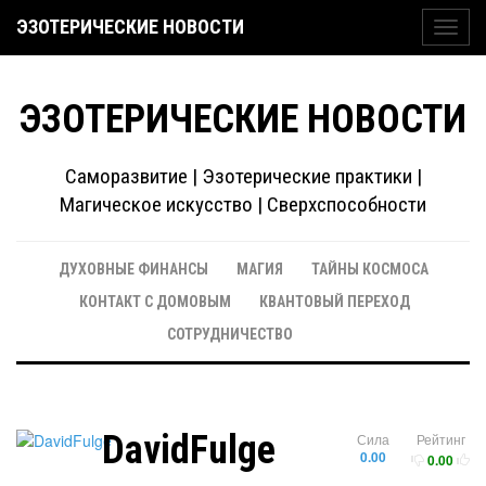
ЭЗОТЕРИЧЕСКИЕ НОВОСТИ
Toggl
navig
ЭЗОТЕРИЧЕСКИЕ НОВОСТИ
Саморазвитие | Эзотерические практики |
Магическое искусство | Сверхспособности
ДУХОВНЫЕ ФИНАНСЫ
МАГИЯ
ТАЙНЫ КОСМОСА
КОНТАКТ С ДОМОВЫМ
КВАНТОВЫЙ ПЕРЕХОД
СОТРУДНИЧЕСТВО
DavidFulge
Сила
Рейтинг
0.00
0.00