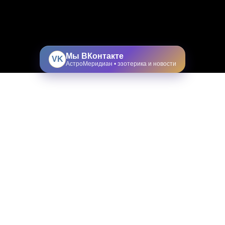
Мы ВКонтакте
VK
АстроМеридиан • эзотерика и новости