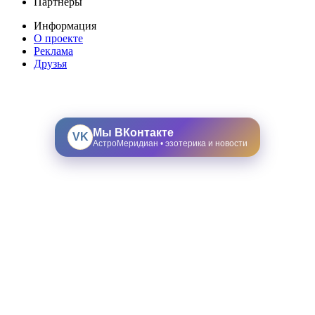
Партнеры
Информация
О проекте
Реклама
Друзья
Мы ВКонтакте
VK
АстроМеридиан • эзотерика и новости