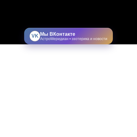
Мы ВКонтакте
VK
АстроМеридиан • эзотерика и новости