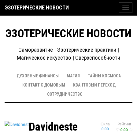
ЭЗОТЕРИЧЕСКИЕ НОВОСТИ
Toggl
navig
ЭЗОТЕРИЧЕСКИЕ НОВОСТИ
Саморазвитие | Эзотерические практики |
Магическое искусство | Сверхспособности
ДУХОВНЫЕ ФИНАНСЫ
МАГИЯ
ТАЙНЫ КОСМОСА
КОНТАКТ С ДОМОВЫМ
КВАНТОВЫЙ ПЕРЕХОД
СОТРУДНИЧЕСТВО
Davidneste
Сила
Рейтинг
0.00
0.00