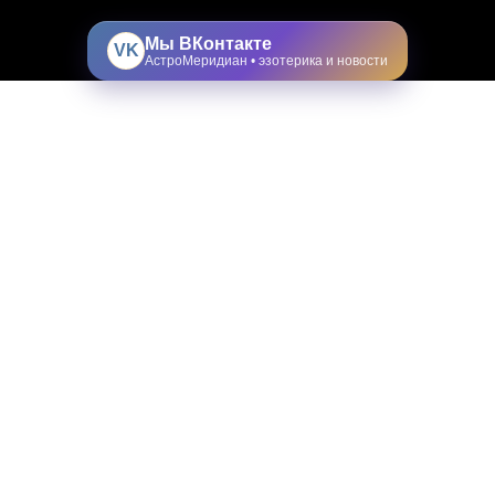
Мы ВКонтакте
VK
АстроМеридиан • эзотерика и новости