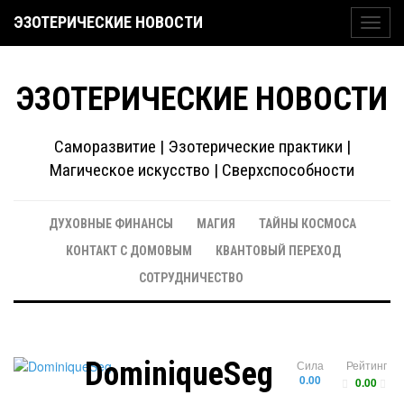
ЭЗОТЕРИЧЕСКИЕ НОВОСТИ
Toggl
navig
ЭЗОТЕРИЧЕСКИЕ НОВОСТИ
Саморазвитие | Эзотерические практики |
Магическое искусство | Сверхспособности
ДУХОВНЫЕ ФИНАНСЫ
МАГИЯ
ТАЙНЫ КОСМОСА
КОНТАКТ С ДОМОВЫМ
КВАНТОВЫЙ ПЕРЕХОД
СОТРУДНИЧЕСТВО
DominiqueSeg
Сила
Рейтинг
0.00
0.00