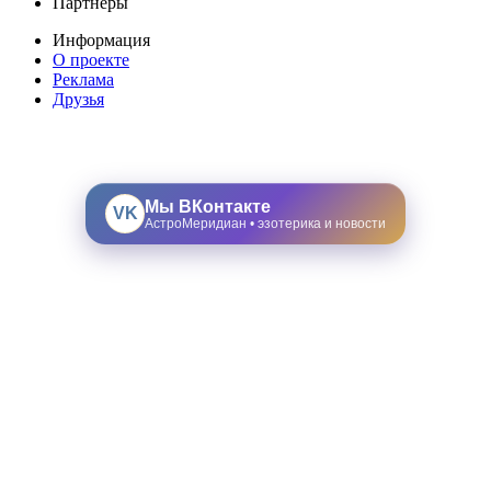
Партнеры
Информация
О проекте
Реклама
Друзья
Мы ВКонтакте
VK
АстроМеридиан • эзотерика и новости