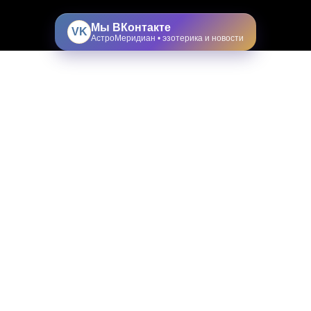
Мы ВКонтакте
VK
АстроМеридиан • эзотерика и новости