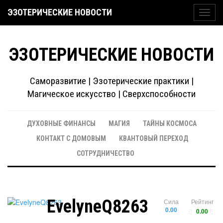
ЭЗОТЕРИЧЕСКИЕ НОВОСТИ
Toggl
navig
ЭЗОТЕРИЧЕСКИЕ НОВОСТИ
Саморазвитие | Эзотерические практики |
Магическое искусство | Сверхспособности
ДУХОВНЫЕ ФИНАНСЫ
МАГИЯ
ТАЙНЫ КОСМОСА
КОНТАКТ С ДОМОВЫМ
КВАНТОВЫЙ ПЕРЕХОД
СОТРУДНИЧЕСТВО
EvelyneQ8263
Сила
Рейтинг
0.00
0.00