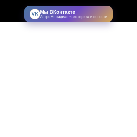
Мы ВКонтакте
VK
АстроМеридиан • эзотерика и новости