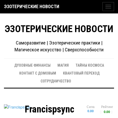
ЭЗОТЕРИЧЕСКИЕ НОВОСТИ
Toggl
navig
ЭЗОТЕРИЧЕСКИЕ НОВОСТИ
Саморазвитие | Эзотерические практики |
Магическое искусство | Сверхспособности
ДУХОВНЫЕ ФИНАНСЫ
МАГИЯ
ТАЙНЫ КОСМОСА
КОНТАКТ С ДОМОВЫМ
КВАНТОВЫЙ ПЕРЕХОД
СОТРУДНИЧЕСТВО
Francispsync
Сила
Рейтинг
0.00
0.00