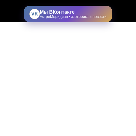
Мы ВКонтакте
VK
АстроМеридиан • эзотерика и новости