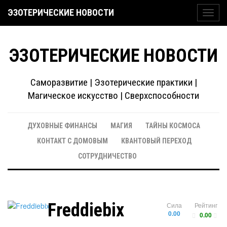
ЭЗОТЕРИЧЕСКИЕ НОВОСТИ
Toggl
navig
ЭЗОТЕРИЧЕСКИЕ НОВОСТИ
Саморазвитие | Эзотерические практики |
Магическое искусство | Сверхспособности
ДУХОВНЫЕ ФИНАНСЫ
МАГИЯ
ТАЙНЫ КОСМОСА
КОНТАКТ С ДОМОВЫМ
КВАНТОВЫЙ ПЕРЕХОД
СОТРУДНИЧЕСТВО
Freddiebix
Сила
Рейтинг
0.00
0.00