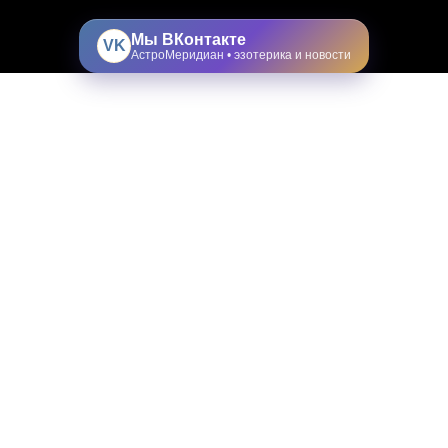
Мы ВКонтакте
VK
АстроМеридиан • эзотерика и новости