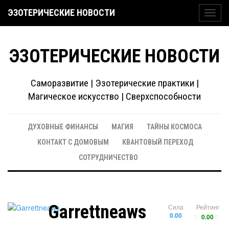
ЭЗОТЕРИЧЕСКИЕ НОВОСТИ
Toggl
navig
ЭЗОТЕРИЧЕСКИЕ НОВОСТИ
Саморазвитие | Эзотерические практики |
Магическое искусство | Сверхспособности
ДУХОВНЫЕ ФИНАНСЫ
МАГИЯ
ТАЙНЫ КОСМОСА
КОНТАКТ С ДОМОВЫМ
КВАНТОВЫЙ ПЕРЕХОД
СОТРУДНИЧЕСТВО
Garrettneaws
Сила
Рейтинг
0.00
0.00