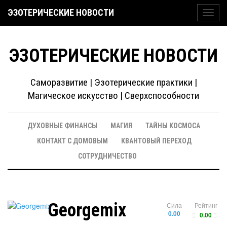
ЭЗОТЕРИЧЕСКИЕ НОВОСТИ
Toggl
navig
ЭЗОТЕРИЧЕСКИЕ НОВОСТИ
Саморазвитие | Эзотерические практики |
Магическое искусство | Сверхспособности
ДУХОВНЫЕ ФИНАНСЫ
МАГИЯ
ТАЙНЫ КОСМОСА
КОНТАКТ С ДОМОВЫМ
КВАНТОВЫЙ ПЕРЕХОД
СОТРУДНИЧЕСТВО
Georgemix
Сила
Рейтинг
0.00
0.00