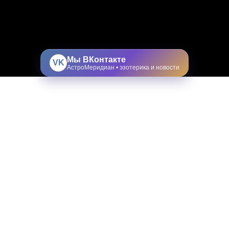
Мы ВКонтакте
VK
АстроМеридиан • эзотерика и новости