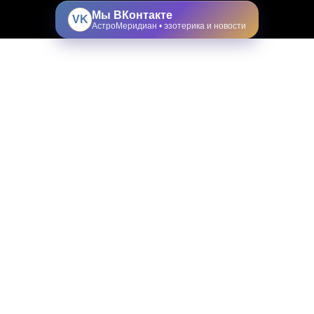
Мы ВКонтакте
VK
АстроМеридиан • эзотерика и новости