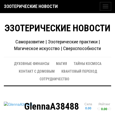
ЭЗОТЕРИЧЕСКИЕ НОВОСТИ
Toggl
navig
ЭЗОТЕРИЧЕСКИЕ НОВОСТИ
Саморазвитие | Эзотерические практики |
Магическое искусство | Сверхспособности
ДУХОВНЫЕ ФИНАНСЫ
МАГИЯ
ТАЙНЫ КОСМОСА
КОНТАКТ С ДОМОВЫМ
КВАНТОВЫЙ ПЕРЕХОД
СОТРУДНИЧЕСТВО
GlennaA38488
Сила
Рейтинг
0.00
0.00