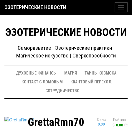
ЭЗОТЕРИЧЕСКИЕ НОВОСТИ
Toggl
navig
ЭЗОТЕРИЧЕСКИЕ НОВОСТИ
Саморазвитие | Эзотерические практики |
Магическое искусство | Сверхспособности
ДУХОВНЫЕ ФИНАНСЫ
МАГИЯ
ТАЙНЫ КОСМОСА
КОНТАКТ С ДОМОВЫМ
КВАНТОВЫЙ ПЕРЕХОД
СОТРУДНИЧЕСТВО
GrettaRmn70
Сила
Рейтинг
0.00
0.00