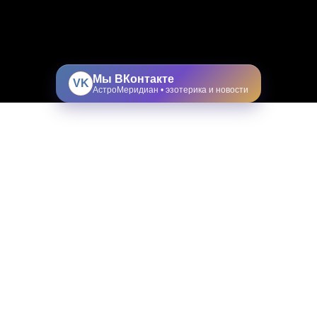
Мы ВКонтакте
VK
АстроМеридиан • эзотерика и новости