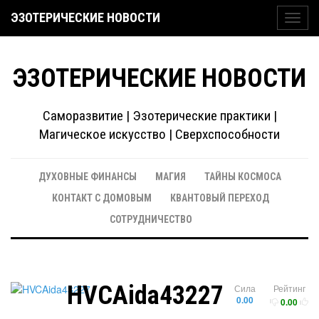
ЭЗОТЕРИЧЕСКИЕ НОВОСТИ
Toggl
navig
ЭЗОТЕРИЧЕСКИЕ НОВОСТИ
Саморазвитие | Эзотерические практики |
Магическое искусство | Сверхспособности
ДУХОВНЫЕ ФИНАНСЫ
МАГИЯ
ТАЙНЫ КОСМОСА
КОНТАКТ С ДОМОВЫМ
КВАНТОВЫЙ ПЕРЕХОД
СОТРУДНИЧЕСТВО
HVCAida43227
Сила
Рейтинг
0.00
0.00