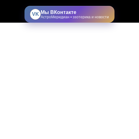
Мы ВКонтакте
VK
АстроМеридиан • эзотерика и новости