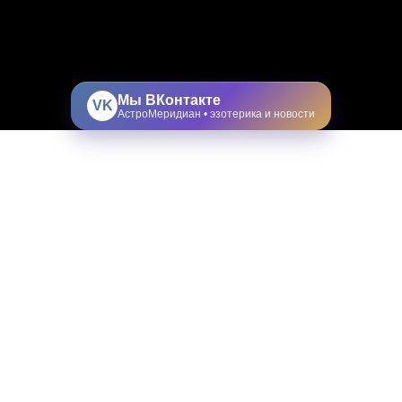
Мы ВКонтакте
VK
АстроМеридиан • эзотерика и новости