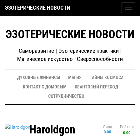
ЭЗОТЕРИЧЕСКИЕ НОВОСТИ
Toggl
navig
ЭЗОТЕРИЧЕСКИЕ НОВОСТИ
Саморазвитие | Эзотерические практики |
Магическое искусство | Сверхспособности
ДУХОВНЫЕ ФИНАНСЫ
МАГИЯ
ТАЙНЫ КОСМОСА
КОНТАКТ С ДОМОВЫМ
КВАНТОВЫЙ ПЕРЕХОД
СОТРУДНИЧЕСТВО
Haroldgon
Сила
Рейтинг
0.00
0.00