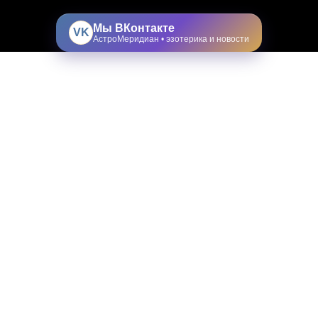
Мы ВКонтакте
VK
АстроМеридиан • эзотерика и новости