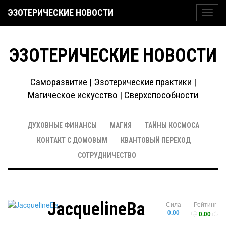
ЭЗОТЕРИЧЕСКИЕ НОВОСТИ
Toggl
navig
ЭЗОТЕРИЧЕСКИЕ НОВОСТИ
Саморазвитие | Эзотерические практики |
Магическое искусство | Сверхспособности
ДУХОВНЫЕ ФИНАНСЫ
МАГИЯ
ТАЙНЫ КОСМОСА
КОНТАКТ С ДОМОВЫМ
КВАНТОВЫЙ ПЕРЕХОД
СОТРУДНИЧЕСТВО
JacquelineBa
Сила
Рейтинг
0.00
0.00