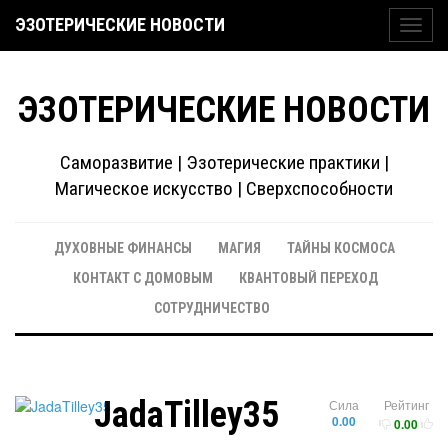
ЭЗОТЕРИЧЕСКИЕ НОВОСТИ
Toggl
navig
ЭЗОТЕРИЧЕСКИЕ НОВОСТИ
Саморазвитие | Эзотерические практики |
Магическое искусство | Сверхспособности
ДУХОВНЫЕ ФИНАНСЫ
МАГИЯ
ТАЙНЫ КОСМОСА
КОНТАКТ С ДОМОВЫМ
КВАНТОВЫЙ ПЕРЕХОД
СОТРУДНИЧЕСТВО
JadaTilley35
Сила
Рейтинг
0.00
0.00