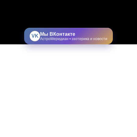
Мы ВКонтакте
VK
АстроМеридиан • эзотерика и новости