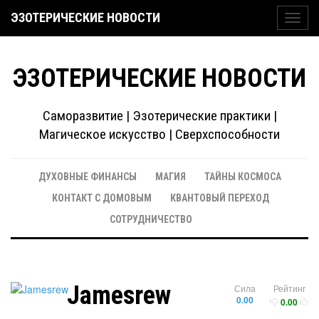
ЭЗОТЕРИЧЕСКИЕ НОВОСТИ
Toggl
navig
ЭЗОТЕРИЧЕСКИЕ НОВОСТИ
Саморазвитие | Эзотерические практики |
Магическое искусство | Сверхспособности
ДУХОВНЫЕ ФИНАНСЫ
МАГИЯ
ТАЙНЫ КОСМОСА
КОНТАКТ С ДОМОВЫМ
КВАНТОВЫЙ ПЕРЕХОД
СОТРУДНИЧЕСТВО
Jamesrew
Сила
Рейтинг
0.00
0.00