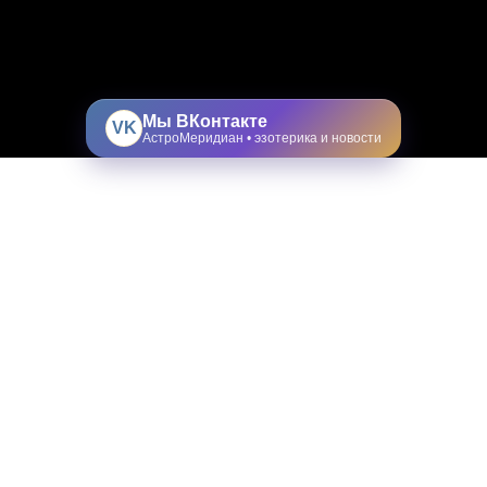
Мы ВКонтакте
VK
АстроМеридиан • эзотерика и новости