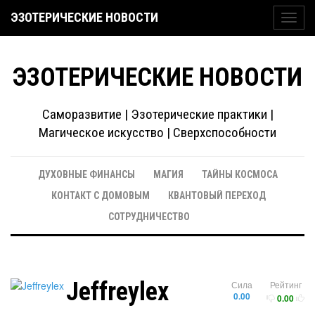
ЭЗОТЕРИЧЕСКИЕ НОВОСТИ
Toggl
navig
ЭЗОТЕРИЧЕСКИЕ НОВОСТИ
Саморазвитие | Эзотерические практики |
Магическое искусство | Сверхспособности
ДУХОВНЫЕ ФИНАНСЫ
МАГИЯ
ТАЙНЫ КОСМОСА
КОНТАКТ С ДОМОВЫМ
КВАНТОВЫЙ ПЕРЕХОД
СОТРУДНИЧЕСТВО
Jeffreylex
Сила
Рейтинг
0.00
0.00