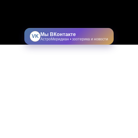
Мы ВКонтакте
VK
АстроМеридиан • эзотерика и новости