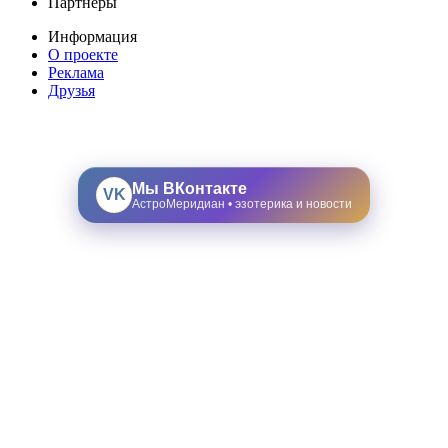
Партнеры
Информация
О проекте
Реклама
Друзья
Мы ВКонтакте
VK
АстроМеридиан • эзотерика и новости