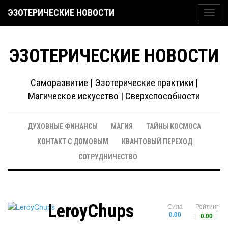
ЭЗОТЕРИЧЕСКИЕ НОВОСТИ
Toggl
navig
ЭЗОТЕРИЧЕСКИЕ НОВОСТИ
Саморазвитие | Эзотерические практики |
Магическое искусство | Сверхспособности
ДУХОВНЫЕ ФИНАНСЫ
МАГИЯ
ТАЙНЫ КОСМОСА
КОНТАКТ С ДОМОВЫМ
КВАНТОВЫЙ ПЕРЕХОД
СОТРУДНИЧЕСТВО
LeroyChups
Сила
Рейтинг
0.00
0.00