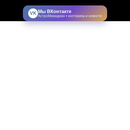
Мы ВКонтакте
VK
АстроМеридиан • эзотерика и новости