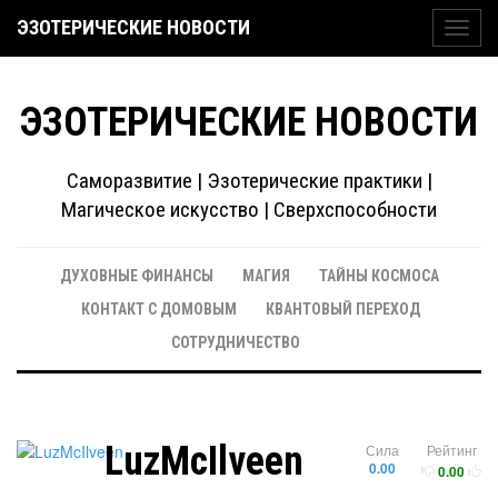
ЭЗОТЕРИЧЕСКИЕ НОВОСТИ
Toggl
navig
ЭЗОТЕРИЧЕСКИЕ НОВОСТИ
Саморазвитие | Эзотерические практики |
Магическое искусство | Сверхспособности
ДУХОВНЫЕ ФИНАНСЫ
МАГИЯ
ТАЙНЫ КОСМОСА
КОНТАКТ С ДОМОВЫМ
КВАНТОВЫЙ ПЕРЕХОД
СОТРУДНИЧЕСТВО
LuzMcIlveen
Сила
Рейтинг
0.00
0.00