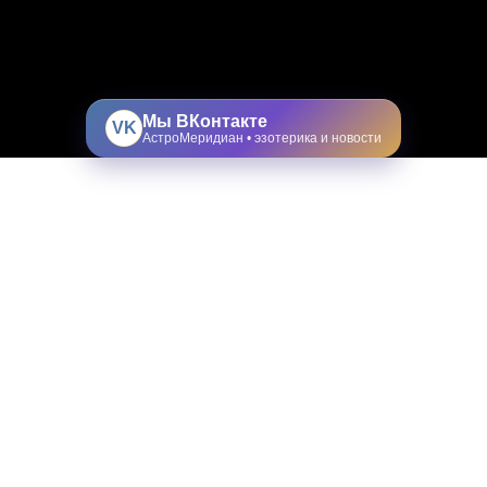
Мы ВКонтакте
VK
АстроМеридиан • эзотерика и новости