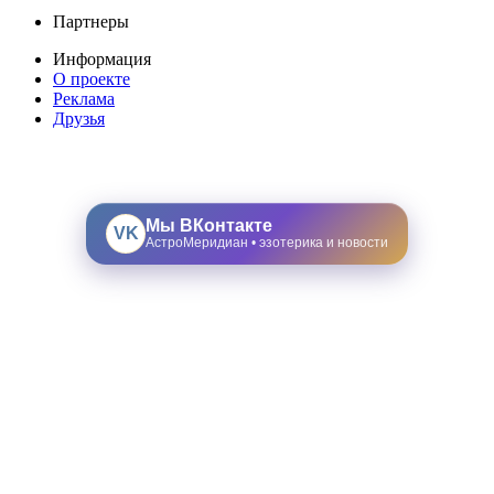
Партнеры
Информация
О проекте
Реклама
Друзья
Мы ВКонтакте
VK
АстроМеридиан • эзотерика и новости