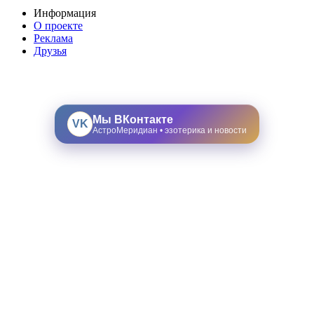
Информация
О проекте
Реклама
Друзья
Мы ВКонтакте
VK
АстроМеридиан • эзотерика и новости