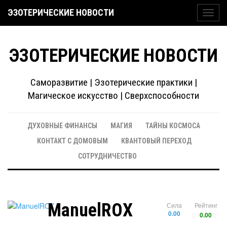
ЭЗОТЕРИЧЕСКИЕ НОВОСТИ
Toggl
navig
ЭЗОТЕРИЧЕСКИЕ НОВОСТИ
Саморазвитие | Эзотерические практики |
Магическое искусство | Сверхспособности
ДУХОВНЫЕ ФИНАНСЫ
МАГИЯ
ТАЙНЫ КОСМОСА
КОНТАКТ С ДОМОВЫМ
КВАНТОВЫЙ ПЕРЕХОД
СОТРУДНИЧЕСТВО
ManuelROX
Сила
Рейтинг
0.00
0.00