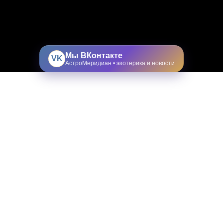
Мы ВКонтакте
VK
АстроМеридиан • эзотерика и новости