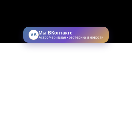
Мы ВКонтакте
VK
АстроМеридиан • эзотерика и новости