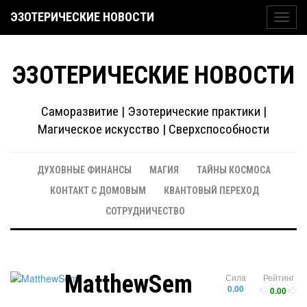
ЭЗОТЕРИЧЕСКИЕ НОВОСТИ
Toggl
navig
ЭЗОТЕРИЧЕСКИЕ НОВОСТИ
Саморазвитие | Эзотерические практики |
Магическое искусство | Сверхспособности
ДУХОВНЫЕ ФИНАНСЫ
МАГИЯ
ТАЙНЫ КОСМОСА
КОНТАКТ С ДОМОВЫМ
КВАНТОВЫЙ ПЕРЕХОД
СОТРУДНИЧЕСТВО
MatthewSem
Сила
Рейтинг
0.00
0.00