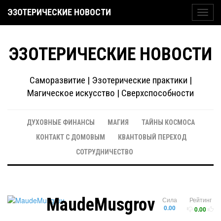
ЭЗОТЕРИЧЕСКИЕ НОВОСТИ
Toggl
navig
ЭЗОТЕРИЧЕСКИЕ НОВОСТИ
Саморазвитие | Эзотерические практики |
Магическое искусство | Сверхспособности
ДУХОВНЫЕ ФИНАНСЫ
МАГИЯ
ТАЙНЫ КОСМОСА
КОНТАКТ С ДОМОВЫМ
КВАНТОВЫЙ ПЕРЕХОД
СОТРУДНИЧЕСТВО
MaudeMusgrov
Сила
Рейтинг
0.00
0.00