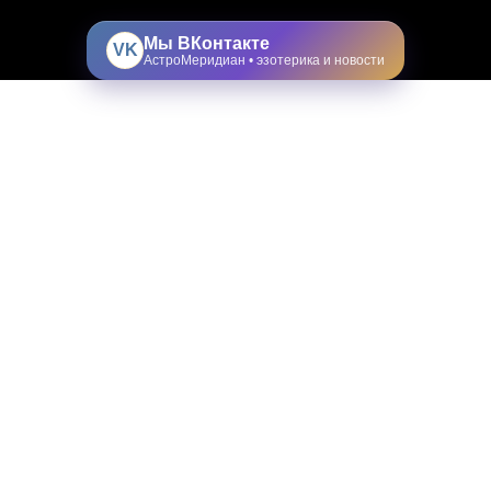
Мы ВКонтакте
VK
АстроМеридиан • эзотерика и новости