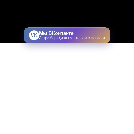
Мы ВКонтакте
VK
АстроМеридиан • эзотерика и новости