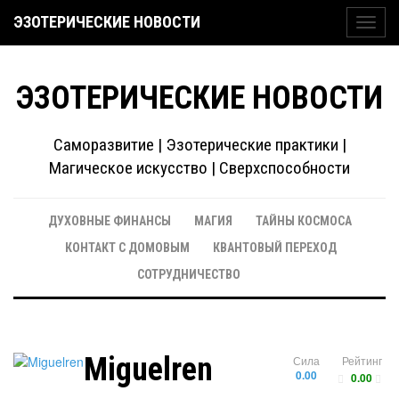
ЭЗОТЕРИЧЕСКИЕ НОВОСТИ
Toggl
navig
ЭЗОТЕРИЧЕСКИЕ НОВОСТИ
Саморазвитие | Эзотерические практики |
Магическое искусство | Сверхспособности
ДУХОВНЫЕ ФИНАНСЫ
МАГИЯ
ТАЙНЫ КОСМОСА
КОНТАКТ С ДОМОВЫМ
КВАНТОВЫЙ ПЕРЕХОД
СОТРУДНИЧЕСТВО
Miguelren
Сила
Рейтинг
0.00
0.00