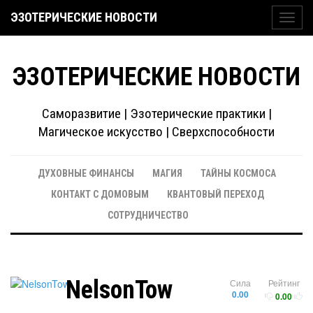
ЭЗОТЕРИЧЕСКИЕ НОВОСТИ
Toggl
navig
ЭЗОТЕРИЧЕСКИЕ НОВОСТИ
Саморазвитие | Эзотерические практики |
Магическое искусство | Сверхспособности
ДУХОВНЫЕ ФИНАНСЫ
МАГИЯ
ТАЙНЫ КОСМОСА
КОНТАКТ С ДОМОВЫМ
КВАНТОВЫЙ ПЕРЕХОД
СОТРУДНИЧЕСТВО
NelsonTow
Сила
Рейтинг
0.00
0.00