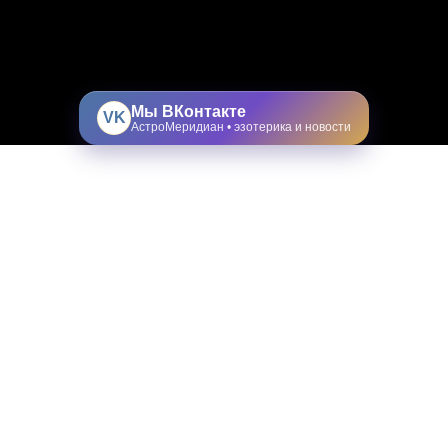
Мы ВКонтакте
VK
АстроМеридиан • эзотерика и новости