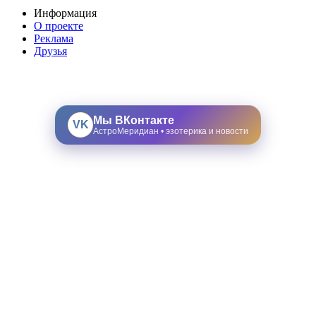
Информация
О проекте
Реклама
Друзья
Мы ВКонтакте
VK
АстроМеридиан • эзотерика и новости