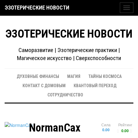
ЭЗОТЕРИЧЕСКИЕ НОВОСТИ
Toggl
navig
ЭЗОТЕРИЧЕСКИЕ НОВОСТИ
Саморазвитие | Эзотерические практики |
Магическое искусство | Сверхспособности
ДУХОВНЫЕ ФИНАНСЫ
МАГИЯ
ТАЙНЫ КОСМОСА
КОНТАКТ С ДОМОВЫМ
КВАНТОВЫЙ ПЕРЕХОД
СОТРУДНИЧЕСТВО
NormanCax
Сила
Рейтинг
0.00
0.00