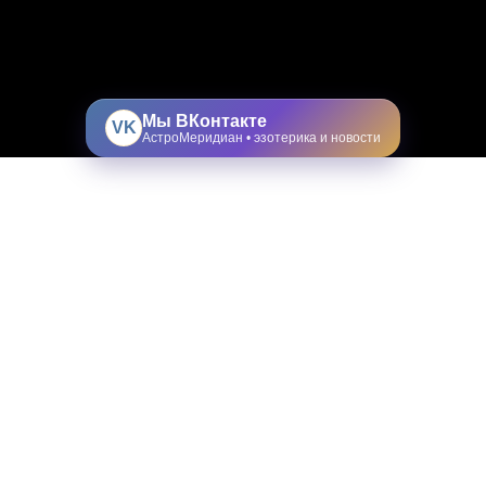
Мы ВКонтакте
VK
АстроМеридиан • эзотерика и новости