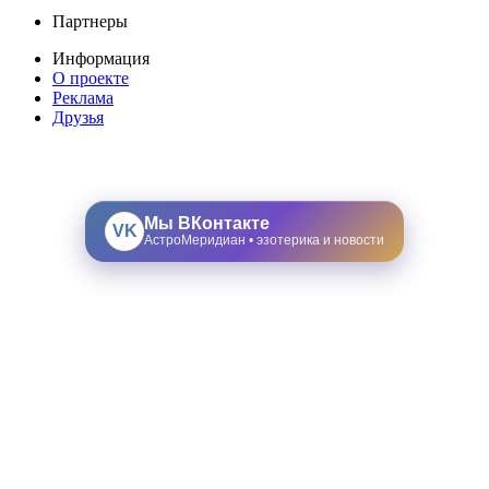
Партнеры
Информация
О проекте
Реклама
Друзья
Мы ВКонтакте
VK
АстроМеридиан • эзотерика и новости