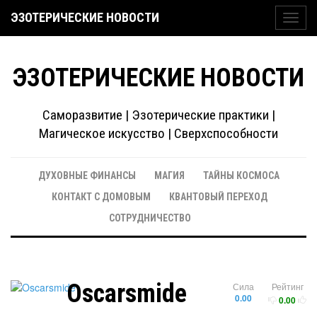
ЭЗОТЕРИЧЕСКИЕ НОВОСТИ
Toggl
navig
ЭЗОТЕРИЧЕСКИЕ НОВОСТИ
Саморазвитие | Эзотерические практики |
Магическое искусство | Сверхспособности
ДУХОВНЫЕ ФИНАНСЫ
МАГИЯ
ТАЙНЫ КОСМОСА
КОНТАКТ С ДОМОВЫМ
КВАНТОВЫЙ ПЕРЕХОД
СОТРУДНИЧЕСТВО
Oscarsmide
Сила
Рейтинг
0.00
0.00