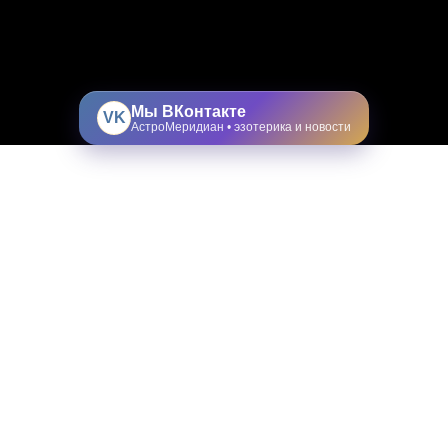
Мы ВКонтакте
VK
АстроМеридиан • эзотерика и новости