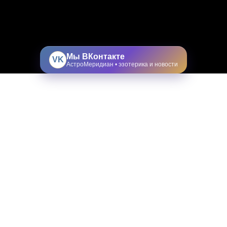
Мы ВКонтакте
VK
АстроМеридиан • эзотерика и новости