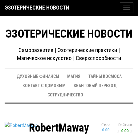
ЭЗОТЕРИЧЕСКИЕ НОВОСТИ
Toggl
navig
ЭЗОТЕРИЧЕСКИЕ НОВОСТИ
Саморазвитие | Эзотерические практики |
Магическое искусство | Сверхспособности
ДУХОВНЫЕ ФИНАНСЫ
МАГИЯ
ТАЙНЫ КОСМОСА
КОНТАКТ С ДОМОВЫМ
КВАНТОВЫЙ ПЕРЕХОД
СОТРУДНИЧЕСТВО
RobertMaway
Сила
Рейтинг
0.00
0.00