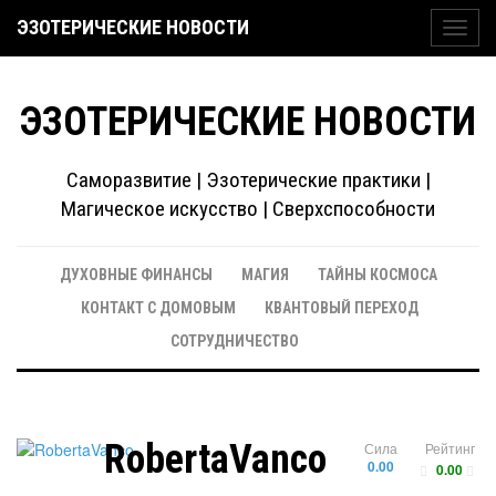
ЭЗОТЕРИЧЕСКИЕ НОВОСТИ
Toggl
navig
ЭЗОТЕРИЧЕСКИЕ НОВОСТИ
Саморазвитие | Эзотерические практики |
Магическое искусство | Сверхспособности
ДУХОВНЫЕ ФИНАНСЫ
МАГИЯ
ТАЙНЫ КОСМОСА
КОНТАКТ С ДОМОВЫМ
КВАНТОВЫЙ ПЕРЕХОД
СОТРУДНИЧЕСТВО
RobertaVanco
Сила
Рейтинг
0.00
0.00