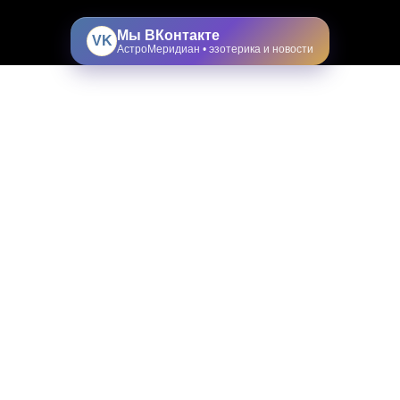
Мы ВКонтакте
VK
АстроМеридиан • эзотерика и новости