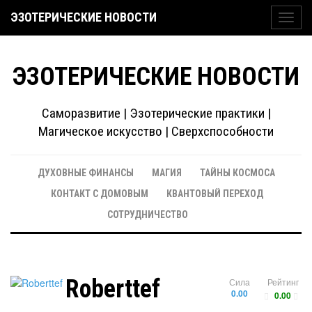
ЭЗОТЕРИЧЕСКИЕ НОВОСТИ
Toggl
navig
ЭЗОТЕРИЧЕСКИЕ НОВОСТИ
Саморазвитие | Эзотерические практики |
Магическое искусство | Сверхспособности
ДУХОВНЫЕ ФИНАНСЫ
МАГИЯ
ТАЙНЫ КОСМОСА
КОНТАКТ С ДОМОВЫМ
КВАНТОВЫЙ ПЕРЕХОД
СОТРУДНИЧЕСТВО
Roberttef
Сила
Рейтинг
0.00
0.00