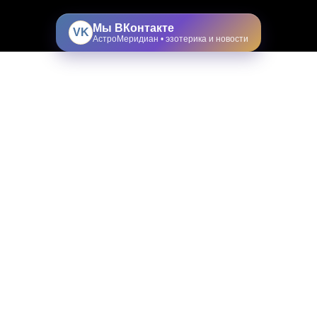
Мы ВКонтакте
VK
АстроМеридиан • эзотерика и новости