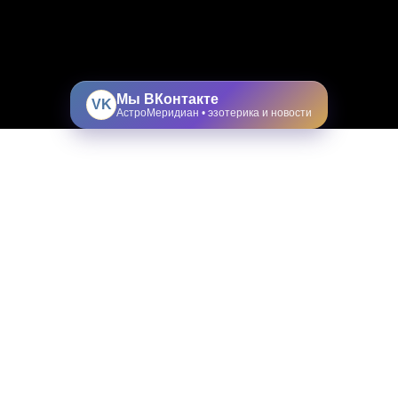
Мы ВКонтакте
VK
АстроМеридиан • эзотерика и новости