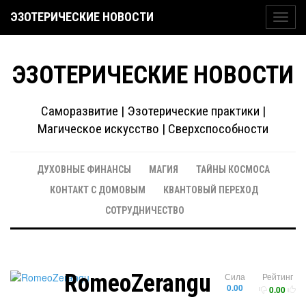
ЭЗОТЕРИЧЕСКИЕ НОВОСТИ
Toggl
navig
ЭЗОТЕРИЧЕСКИЕ НОВОСТИ
Саморазвитие | Эзотерические практики |
Магическое искусство | Сверхспособности
ДУХОВНЫЕ ФИНАНСЫ
МАГИЯ
ТАЙНЫ КОСМОСА
КОНТАКТ С ДОМОВЫМ
КВАНТОВЫЙ ПЕРЕХОД
СОТРУДНИЧЕСТВО
RomeoZerangu
Сила
Рейтинг
0.00
0.00