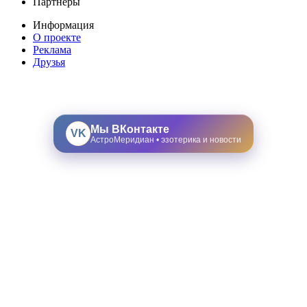
Партнеры
Информация
О проекте
Реклама
Друзья
Мы ВКонтакте
VK
АстроМеридиан • эзотерика и новости