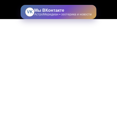
Мы ВКонтакте
VK
АстроМеридиан • эзотерика и новости