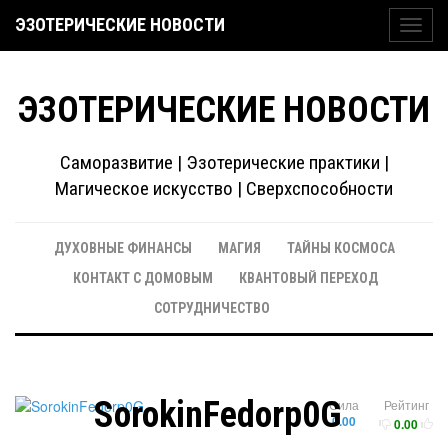
ЭЗОТЕРИЧЕСКИЕ НОВОСТИ
Toggl
navig
ЭЗОТЕРИЧЕСКИЕ НОВОСТИ
Саморазвитие | Эзотерические практики |
Магическое искусство | Сверхспособности
ДУХОВНЫЕ ФИНАНСЫ
МАГИЯ
ТАЙНЫ КОСМОСА
КОНТАКТ С ДОМОВЫМ
КВАНТОВЫЙ ПЕРЕХОД
СОТРУДНИЧЕСТВО
SorokinFedorp0G
Сила
Рейтинг
0.00
0.00