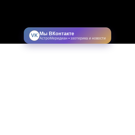
Мы ВКонтакте
VK
АстроМеридиан • эзотерика и новости