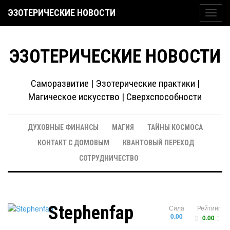
ЭЗОТЕРИЧЕСКИЕ НОВОСТИ
Toggl
navig
ЭЗОТЕРИЧЕСКИЕ НОВОСТИ
Саморазвитие | Эзотерические практики |
Магическое искусство | Сверхспособности
ДУХОВНЫЕ ФИНАНСЫ
МАГИЯ
ТАЙНЫ КОСМОСА
КОНТАКТ С ДОМОВЫМ
КВАНТОВЫЙ ПЕРЕХОД
СОТРУДНИЧЕСТВО
Stephenfap
Сила
Рейтинг
0.00
0.00