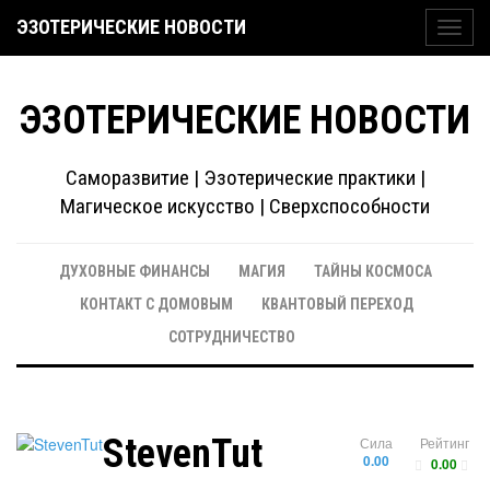
ЭЗОТЕРИЧЕСКИЕ НОВОСТИ
Toggl
navig
ЭЗОТЕРИЧЕСКИЕ НОВОСТИ
Саморазвитие | Эзотерические практики |
Магическое искусство | Сверхспособности
ДУХОВНЫЕ ФИНАНСЫ
МАГИЯ
ТАЙНЫ КОСМОСА
КОНТАКТ С ДОМОВЫМ
КВАНТОВЫЙ ПЕРЕХОД
СОТРУДНИЧЕСТВО
StevenTut
Сила
Рейтинг
0.00
0.00