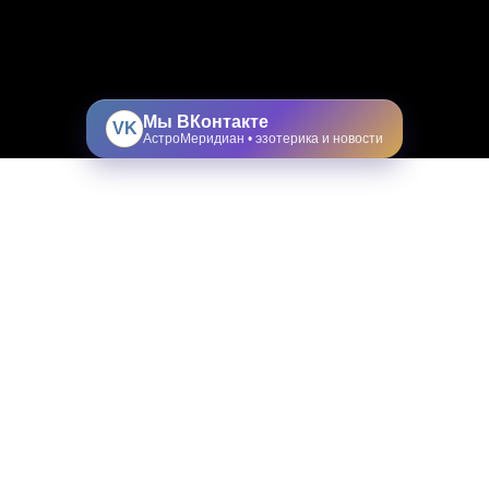
Мы ВКонтакте
VK
АстроМеридиан • эзотерика и новости