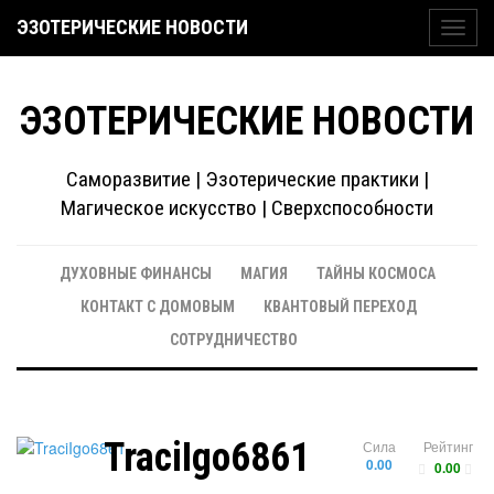
ЭЗОТЕРИЧЕСКИЕ НОВОСТИ
Toggl
navig
ЭЗОТЕРИЧЕСКИЕ НОВОСТИ
Саморазвитие | Эзотерические практики |
Магическое искусство | Сверхспособности
ДУХОВНЫЕ ФИНАНСЫ
МАГИЯ
ТАЙНЫ КОСМОСА
КОНТАКТ С ДОМОВЫМ
КВАНТОВЫЙ ПЕРЕХОД
СОТРУДНИЧЕСТВО
TraciIgo6861
Сила
Рейтинг
0.00
0.00