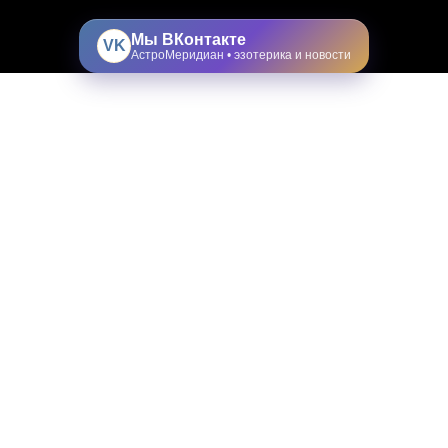
Мы ВКонтакте
VK
АстроМеридиан • эзотерика и новости