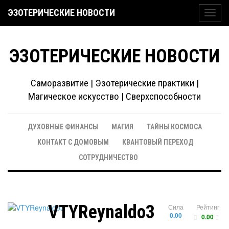
ЭЗОТЕРИЧЕСКИЕ НОВОСТИ
Toggl
navig
ЭЗОТЕРИЧЕСКИЕ НОВОСТИ
Саморазвитие | Эзотерические практики |
Магическое искусство | Сверхспособности
ДУХОВНЫЕ ФИНАНСЫ
МАГИЯ
ТАЙНЫ КОСМОСА
КОНТАКТ С ДОМОВЫМ
КВАНТОВЫЙ ПЕРЕХОД
СОТРУДНИЧЕСТВО
VTYReynaldo3
Сила
Рейтинг
0.00
0.00