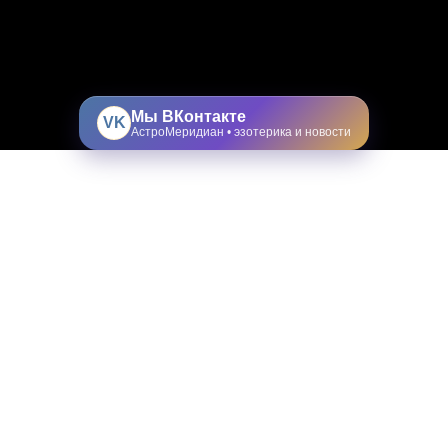
Мы ВКонтакте
VK
АстроМеридиан • эзотерика и новости