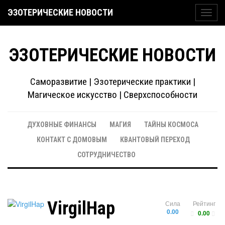
ЭЗОТЕРИЧЕСКИЕ НОВОСТИ
Toggl
navig
ЭЗОТЕРИЧЕСКИЕ НОВОСТИ
Саморазвитие | Эзотерические практики |
Магическое искусство | Сверхспособности
ДУХОВНЫЕ ФИНАНСЫ
МАГИЯ
ТАЙНЫ КОСМОСА
КОНТАКТ С ДОМОВЫМ
КВАНТОВЫЙ ПЕРЕХОД
СОТРУДНИЧЕСТВО
VirgilHap
Сила
Рейтинг
0.00
0.00