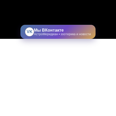
Мы ВКонтакте
VK
АстроМеридиан • эзотерика и новости