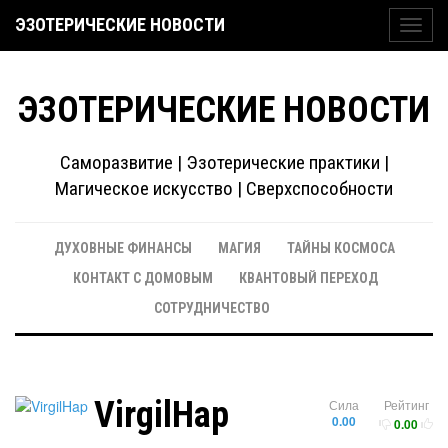
ЭЗОТЕРИЧЕСКИЕ НОВОСТИ
Toggl
navig
ЭЗОТЕРИЧЕСКИЕ НОВОСТИ
Саморазвитие | Эзотерические практики |
Магическое искусство | Сверхспособности
ДУХОВНЫЕ ФИНАНСЫ
МАГИЯ
ТАЙНЫ КОСМОСА
КОНТАКТ С ДОМОВЫМ
КВАНТОВЫЙ ПЕРЕХОД
СОТРУДНИЧЕСТВО
VirgilHap
Сила
Рейтинг
0.00
0.00