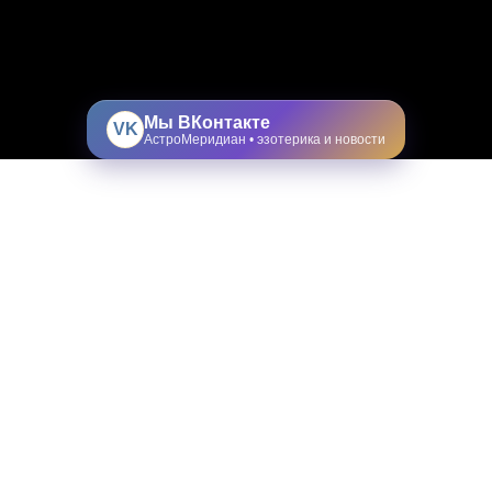
Мы ВКонтакте
VK
АстроМеридиан • эзотерика и новости