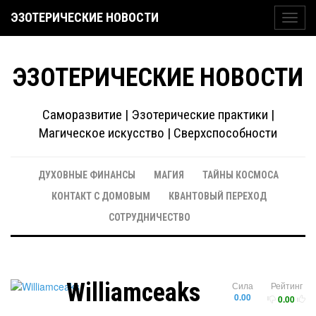
ЭЗОТЕРИЧЕСКИЕ НОВОСТИ
Toggl
navig
ЭЗОТЕРИЧЕСКИЕ НОВОСТИ
Саморазвитие | Эзотерические практики |
Магическое искусство | Сверхспособности
ДУХОВНЫЕ ФИНАНСЫ
МАГИЯ
ТАЙНЫ КОСМОСА
КОНТАКТ С ДОМОВЫМ
КВАНТОВЫЙ ПЕРЕХОД
СОТРУДНИЧЕСТВО
Williamceaks
Сила
Рейтинг
0.00
0.00