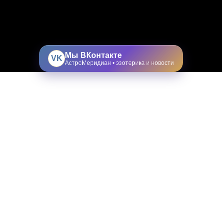
Мы ВКонтакте
VK
АстроМеридиан • эзотерика и новости