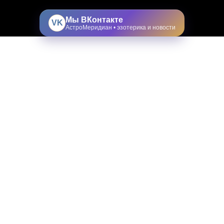
Мы ВКонтакте
VK
АстроМеридиан • эзотерика и новости