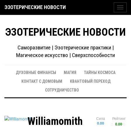
ЭЗОТЕРИЧЕСКИЕ НОВОСТИ
Toggl
navig
ЭЗОТЕРИЧЕСКИЕ НОВОСТИ
Саморазвитие | Эзотерические практики |
Магическое искусство | Сверхспособности
ДУХОВНЫЕ ФИНАНСЫ
МАГИЯ
ТАЙНЫ КОСМОСА
КОНТАКТ С ДОМОВЫМ
КВАНТОВЫЙ ПЕРЕХОД
СОТРУДНИЧЕСТВО
Williamomith
Сила
Рейтинг
0.00
0.00